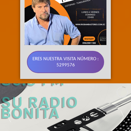
ERES NUESTRA VISITA NÚMERO :
5299576
89.3 FM 
SU RADIO 