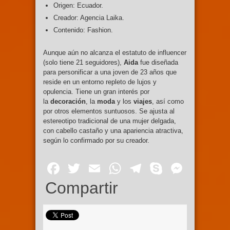
Origen: Ecuador.
Creador: Agencia Laika.
Contenido: Fashion.
Aunque aún no alcanza el estatuto de influencer
(solo tiene 21 seguidores),
Aida
fue diseñada
para personificar a una joven de 23 años que
reside en un entorno repleto de lujos y
opulencia. Tiene un gran interés por
la
decoración
, la
moda
y los
viajes
, así como
por otros elementos suntuosos. Se ajusta al
estereotipo tradicional de una mujer delgada,
con cabello castaño y una apariencia atractiva,
según lo confirmado por su creador.
Facebook
Twitter
Email
WhatsApp
Telegram
Skype
Mess
Compartir