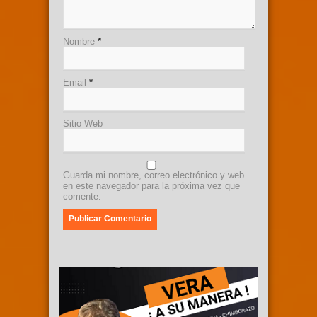
Nombre
*
Email
*
Sitio Web
Guarda mi nombre, correo electrónico y web
en este navegador para la próxima vez que
comente.