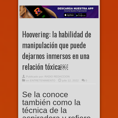
Hoovering: la habilidad de
manipulación que puede
dejarnos inmersos en una
relación tóxica￼
Publicado por:
RADIO REDACCION
en
ENTRETENIMIENTO
julio 12, 2022
0
Se la conoce
también como la
técnica de la