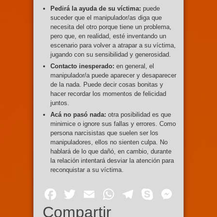
Pedirá la ayuda de su víctima:
puede
suceder que el manipulador/as diga que
necesita del otro porque tiene un problema,
pero que, en realidad, esté inventando un
escenario para volver a atrapar a su víctima,
jugando con su sensibilidad y generosidad.
Contacto inesperado:
en general, el
manipulador/a puede aparecer y desaparecer
de la nada. Puede decir cosas bonitas y
hacer recordar los momentos de felicidad
juntos.
Acá no pasó nada:
otra posibilidad es que
minimice o ignore sus fallas y errores. Como
persona narcisistas que suelen ser los
manipuladores, ellos no sienten culpa. No
hablará de lo que dañó, en cambio, durante
la relación intentará desviar la atención para
reconquistar a su víctima.
Facebook
Twitter
Email
WhatsApp
Telegram
Skype
Mess
Compartir