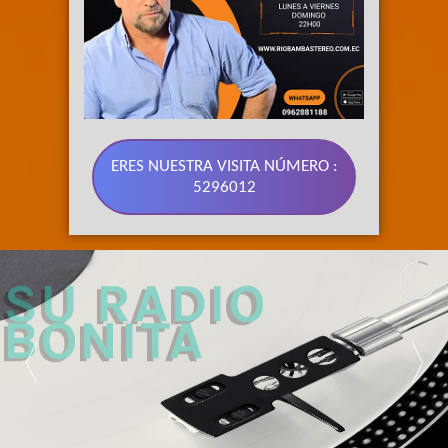
ERES NUESTRA VISITA NÚMERO :
5296012
89.3 FM 
SU RADIO 
BONITA