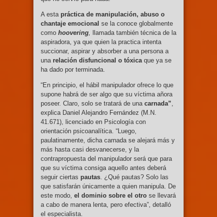
A esta
práctica de manipulación, abuso o
chantaje emocional
se la conoce globalmente
como
hoovering
,
llamada también técnica de la
aspiradora, ya que quien la practica intenta
succionar, aspirar y absorber a una persona a
una
relación disfuncional o tóxica
que ya se
ha dado por terminada.
“En principio, el hábil manipulador ofrece lo que
supone habrá de ser algo que su víctima añora
poseer. Claro, solo se tratará de una
carnada”
,
explica Daniel Alejandro Fernández (M.N.
41.671), licenciado en Psicología con
orientación psicoanalítica. “Luego,
paulatinamente, dicha carnada se alejará más y
más hasta casi desvanecerse, y la
contrapropuesta del manipulador será que para
que su víctima consiga aquello antes deberá
seguir ciertas
pautas
. ¿Qué pautas? Solo las
que satisfarán únicamente a quien manipula. De
este modo,
el dominio sobre el otro
se llevará
a cabo de manera lenta, pero efectiva”, detalló
el especialista.