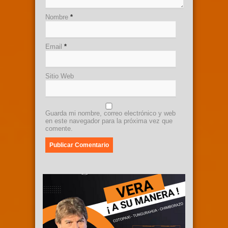
Nombre
*
Email
*
Sitio Web
Guarda mi nombre, correo electrónico y web
en este navegador para la próxima vez que
comente.